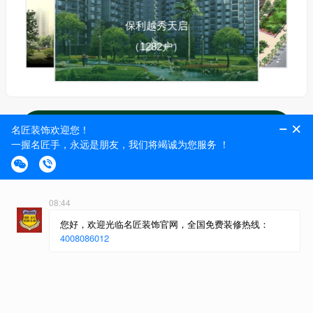
保利越秀天启
（1282户）
查看离我最近的工地楼盘
粤派精工,集大成者
做一个工程，树一个样板
开工
水电
泥工
木工
油漆
安装
竣工