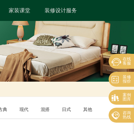
家装课堂
装修设计服务
在线
客服
装修
报价
案例
图库
古典
现代
混搭
日式
其他
咨询
热线