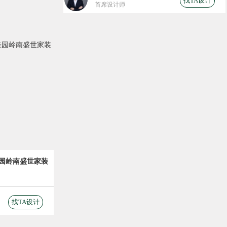
找TA设计
首席设计师
桂园岭南盛世家装
预算为
336840
元
找TA设计
173752
工程费 (元)