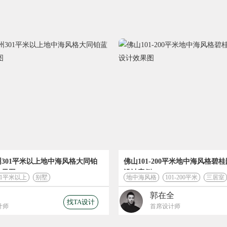
今日已有
7905
人成功获取装修预算
301平米以上地中海风格大同铂
佛山101-200平米地中海风格碧
您的装修
效果图
设计案例
01平米以上
别墅
地中海风格
101-200平米
三居室
郭在全
找TA设计
82569
计师
首席设计师
设计费 (元)