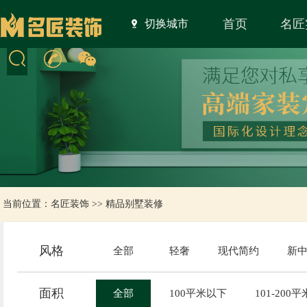
首页
名匠
切换城市
当前位置：
名匠装饰
>>
精品别墅装修
风格
全部
轻奢
现代简约
新
面积
全部
100平米以下
101-200平