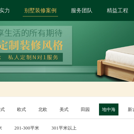
实力
别墅装修案例
服务团队
精益工程
中式
欧式
北欧
美式
田园
地中海
新
米
201-300平米
301平米以上