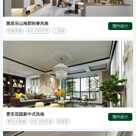
雅居乐山海郡轻奢风格
预约设计
轻奢风格
101-200平米
三居室
景安花园新中式风格
预约设计
新中式风格
201-300平米
四居室