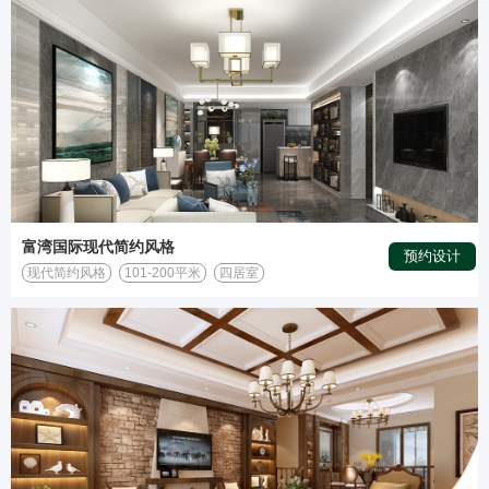
富湾国际现代简约风格
预约设计
现代简约风格
101-200平米
四居室