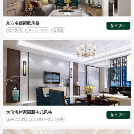
东方名都简欧风格
预约设计
欧式风格
101-200平米
五居室
大信海岸家园新中式风格
预约设计
新中式风格
201-300平米
别墅