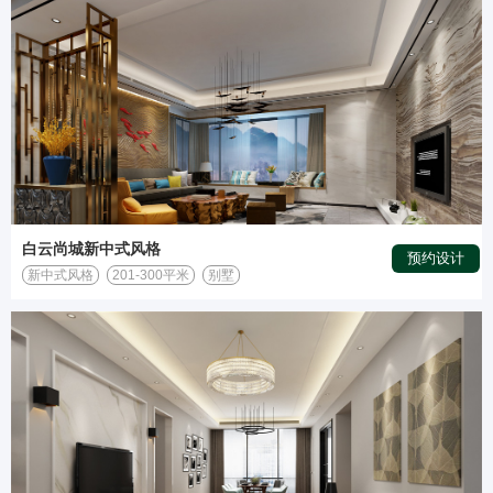
白云尚城新中式风格
预约设计
新中式风格
201-300平米
别墅