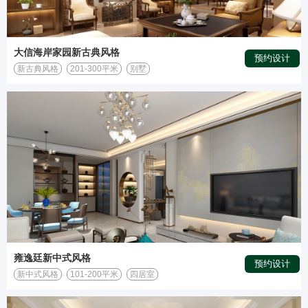
大信海岸家园新古典风格
预约设计
新古典风格
201-300平米
别墅
雍逸廷新中式风格
预约设计
新中式风格
101-200平米
四居室