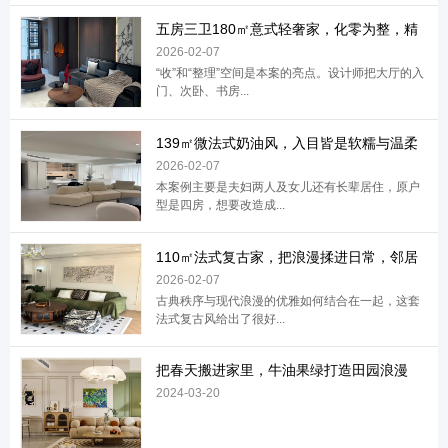
五房三卫180㎡意式轻奢家，化零为整，精
2026-02-07
“收”和“整理”空间是本案的亮点。设计师把大厅的入
门、次卧、书房...
139㎡微法式奶油风，入目皆是软糯与温柔
2026-02-07
本案例主要是夫妇两人及女儿还有长辈居住，原户
型是四房，想要改造成...
110㎡法式复古家，把浪漫揉进日常，邻居
2026-02-07
古典秩序与现代浪漫的优雅如何结合在一起，这套
法式复古风给出了很好...
把春天搬进家里，牛油果绿打造田园浪漫
2024-03-20