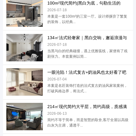
100m²现代简约|黑白为底，勾勒生活的
2026-07-18
本案是一套100m²的三室一厅。设计师摒弃了繁复
的装饰，以经典...
134㎡法式轻奢家｜黑白交响，邂逅浪漫与
2026-07-18
当黑与白的经典碰撞，遇上优雅弧线，家便有了戏
剧张力。本套案例以简...
一眼沦陷！法式复古+奶油风也太好看了吧
2026-07-04
本案是名匠装饰打造的法式复古奶油风家装案例，
打破风格边界，将法式...
214㎡现代简约大平层，简约高级，质感满
2026-06-13
简约不等于简单，而是智慧的取舍,客厅全屋以高级
白灰为主调，通透干...