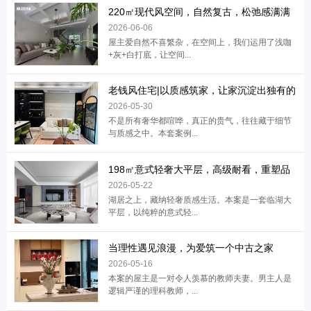
220㎡现代风空间，自然复古，松弛感满满
2026-06-06
屋主爱自然不喜繁杂，在空间上，我们运用了浅咖
+灰+白打底，让空间...
老钱风住宅|以质感筑家，让家沉淀出独有的
2026-05-30
不是所有奢华都喧哗，真正的贵气，往往藏于细节
与质感之中。本套案例...
198㎡意式轻奢大平层，高级耐看，重塑品
2026-05-22
湖居之上，藏纳轻奢质感生活。本案是一套临湖大
平层，以纯粹的意式轻...
当理性遇见浪漫，为爱筑一个中古之家
2026-05-16
本案的屋主是一对令人羡慕的教师夫妻。男主人是
逻辑严谨的理科教师，...