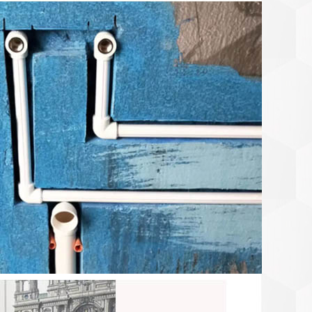
预算为
271299
元
128510