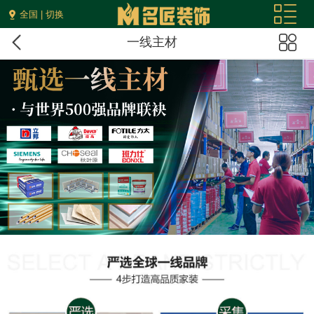
全国 | 切换
一线主材
您现在的位置：
首页
>
服务保障
>
采集服务体系