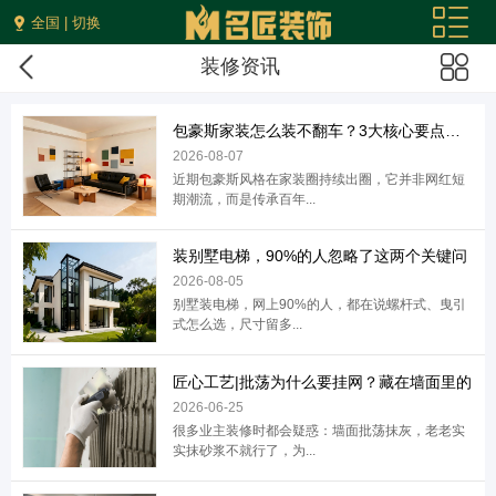
全国 | 切换
装修资讯
包豪斯家装怎么装不翻车？3大核心要点直接
2026-08-07
近期包豪斯风格在家装圈持续出圈，它并非网红短
期潮流，而是传承百年...
装别墅电梯，90%的人忽略了这两个关键问
2026-08-05
别墅装电梯，网上90%的人，都在说螺杆式、曳引
式怎么选，尺寸留多...
匠心工艺|批荡为什么要挂网？藏在墙面里的
2026-06-25
很多业主装修时都会疑惑：墙面批荡抹灰，老老实
实抹砂浆不就行了，为...