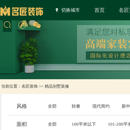
首页
名匠
切换城市
当前位置：
名匠装饰
>>
精品别墅装修
风格
全部
轻奢
现代简约
新
面积
全部
100平米以下
101-200平