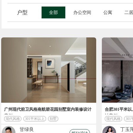
户型
全部
办公空间
公寓
二
广州现代前卫风格南航碧花园别墅室内装修设计
合肥301平米
案例
计案例
现代风格
301平米以上
别墅
现代风格
30
甘绿良
丁玉