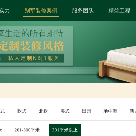
实力
别墅装修案例
服务团队
精益工程
中式
欧式
北欧
美式
田园
地中海
新
米
201-300平米
301平米以上