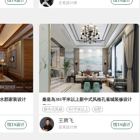
找TA设计
找TA设计
主笔设计师
发水郡家装设计
秦皇岛301平米以上新中式风格孔雀城装修设计
案例
新中式风格
301平米以上
别墅
王腾飞
找TA设计
找TA设计
首席设计师