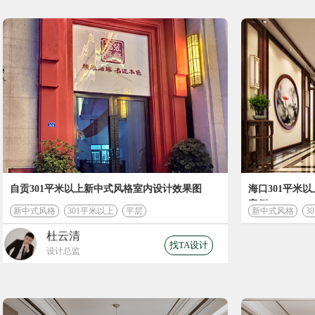
自贡301平米以上新中式风格室内设计效果图
海口301平米
案例
新中式风格
301平米以上
平层
新中式风格
3
杜云清
找TA设计
设计总监
装修计算器