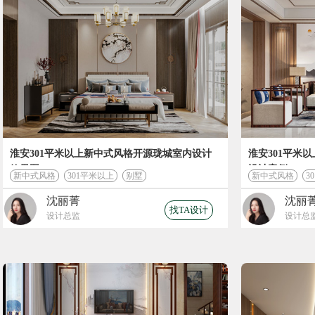
淮安301平米以上新中式风格开源珑城室内设计
淮安301平米
效果图
设计案例
新中式风格
301平米以上
别墅
新中式风格
3
沈丽菁
沈丽
开始计
找TA设计
设计总监
设计总