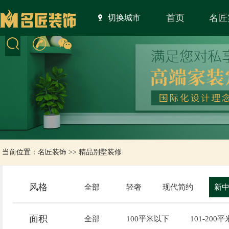
首页
名匠
切换城市
当前位置：
名匠装饰
>>
精品别墅装修
风格
全部
轻奢
现代简约
新
面积
全部
100平米以下
101-200平