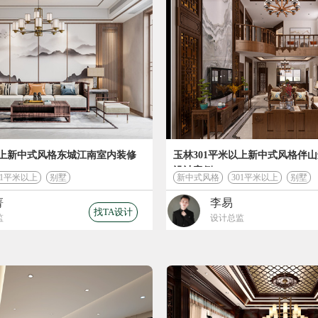
您的装修
87258
设计费 (元)
41334
以上新中式风格东城江南室内装修
玉林301平米以上新中式风格伴
材料费 (元)
设计案例
01平米以上
别墅
新中式风格
301平米以上
别墅
菁
李易
*装修预算
算
找TA设计
监
设计总监