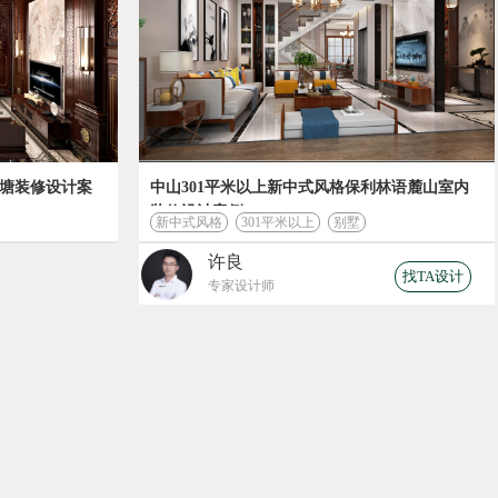
宝塘装修设计案
中山301平米以上新中式风格保利林语麓山室内
装修设计案例
新中式风格
301平米以上
别墅
许良
找TA设计
专家设计师