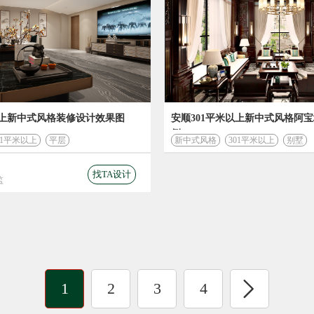
以上新中式风格装修设计效果图
安顺301平米以上新中式风格阿
例
01平米以上
平层
新中式风格
301平米以上
别墅
找TA设计
监
1
2
3
4