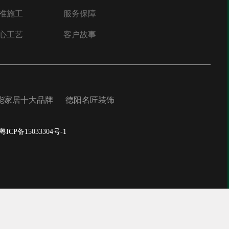
准施工
服务保障
心工艺
客户故事
能家居十大品牌
德阳名匠装饰
粤ICP备15033304号-1