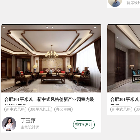
首席设
合肥301平米以上新中式风格创新产业园室内装
合肥301平米
修设计案例
案例
新中式风格
301平米以上
办公空间
新中式风格
3
丁玉萍
找TA设计
主笔设计师