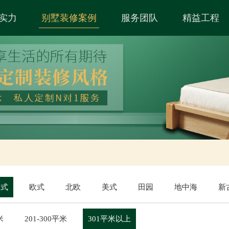
实力
别墅装修案例
服务团队
精益工程
中式
欧式
北欧
美式
田园
地中海
新
米
201-300平米
301平米以上