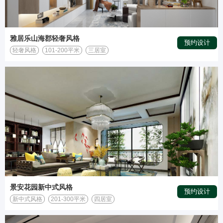
雅居乐山海郡轻奢风格
预约设计
轻奢风格
101-200平米
三居室
景安花园新中式风格
预约设计
新中式风格
201-300平米
四居室