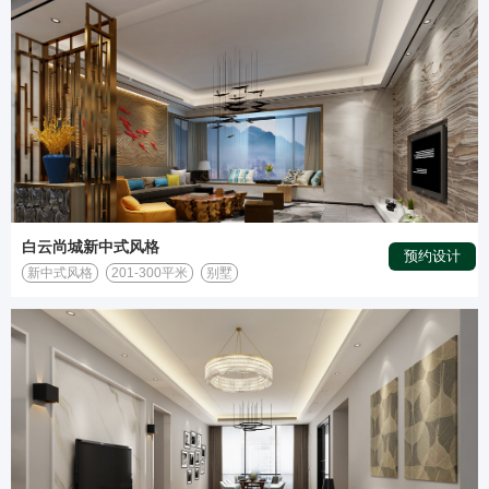
白云尚城新中式风格
预约设计
新中式风格
201-300平米
别墅