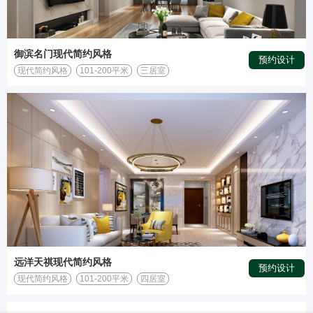
御滨名门现代简约风格
预约设计
现代简约风格
101-200平米
三居室
远洋天祺现代简约风格
预约设计
现代简约风格
101-200平米
四居室