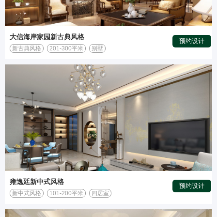
大信海岸家园新古典风格
预约设计
新古典风格
201-300平米
别墅
雍逸廷新中式风格
预约设计
新中式风格
101-200平米
四居室