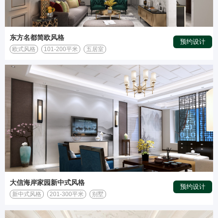
东方名都简欧风格
预约设计
欧式风格
101-200平米
五居室
大信海岸家园新中式风格
预约设计
新中式风格
201-300平米
别墅