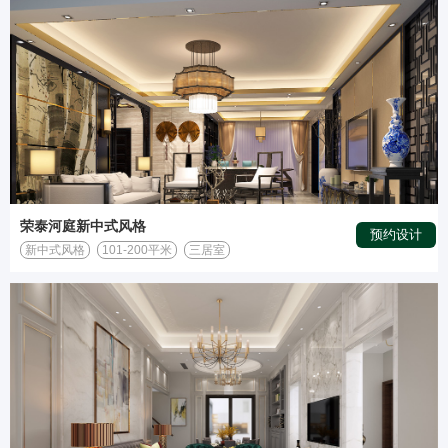
荣泰河庭新中式风格
预约设计
新中式风格
101-200平米
三居室