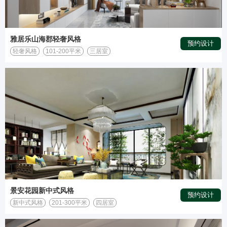
雅居乐山海郡轻奢风格
预约设计
轻奢风格
101-200平米
三居室
景安花园新中式风格
预约设计
新中式风格
201-300平米
四居室