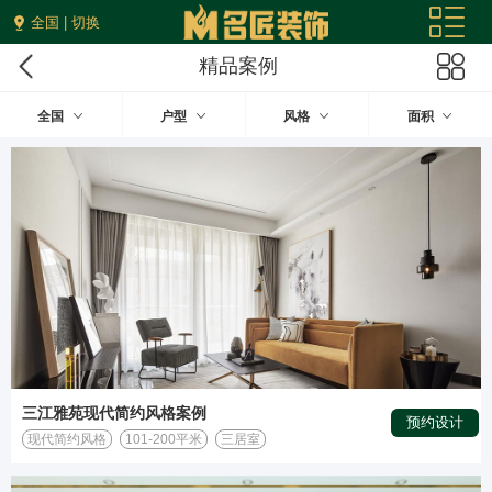
全国 | 切换
精品案例
全国
户型
风格
面积
三江雅苑现代简约风格案例
预约设计
现代简约风格
101-200平米
三居室