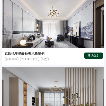
荔园悦享星醍轻奢风格案例
预约设计
轻奢风格
201-300平米
别墅