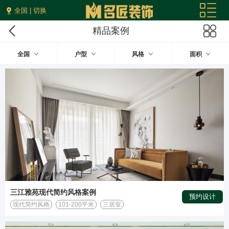
全国 | 切换
精品案例
全国
户型
风格
面积
三江雅苑现代简约风格案例
预约设计
现代简约风格
101-200平米
三居室