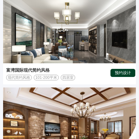
富湾国际现代简约风格
预约设计
现代简约风格
101-200平米
四居室