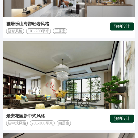
雅居乐山海郡轻奢风格
预约设计
轻奢风格
101-200平米
三居室
景安花园新中式风格
预约设计
新中式风格
201-300平米
四居室