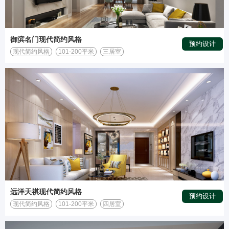
御滨名门现代简约风格
预约设计
现代简约风格
101-200平米
三居室
远洋天祺现代简约风格
预约设计
现代简约风格
101-200平米
四居室