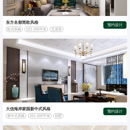
东方名都简欧风格
预约设计
欧式风格
101-200平米
五居室
大信海岸家园新中式风格
预约设计
新中式风格
201-300平米
别墅