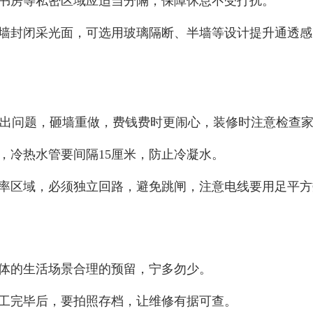
、书房等私密区域应适当分隔，保障休息不受打扰。
实墙封闭采光面，可选用玻璃隔断、半墙等设计提升通透感
旦出问题，砸墙重做，费钱费时更闹心，装修时注意检查
今日已有
7911
人成功获取装修预算
，冷热水管要间隔15厘米，防止冷凝水。
您的装修
率区域，必须独立回路，避免跳闸，注意电线要用足平方数
67026
。
设计费 (元)
具体的生活场景合理的预留，宁多勿少。
42099
材料费 (元)
施工完毕后，要拍照存档，让维修有据可查。