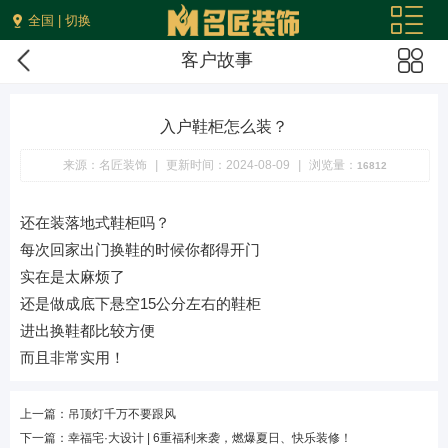
全国 | 切换
客户故事
入户鞋柜怎么装？
来源：名匠装饰
|
更新时间：2024-08-09
|
浏览量：
16812
还在装落地式鞋柜吗？
每次回家出门换鞋的时候你都得开门
实在是太麻烦了
还是做成底下悬空15公分左右的鞋柜
进出换鞋都比较方便
而且非常实用！
上一篇：吊顶灯千万不要跟风
下一篇：幸福宅·大设计 | 6重福利来袭，燃爆夏日、快乐装修！