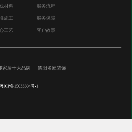
线材料
服务流程
准施工
服务保障
心工艺
客户故事
能家居十大品牌
德阳名匠装饰
粤ICP备15033304号-1