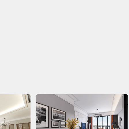
到法国、意大利、德国、西班牙、比利时、荷兰等欧洲国家
建学院教学顾问；
习，参加当地建筑协会组织建筑研讨交流会
预算为
288864
元
146206
工程费 (元)
32566