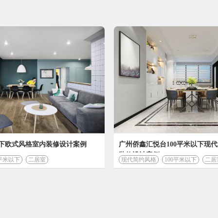
2006年—2007年于清华研修建筑工程与设计专业
2006年浪鲸卫浴展厅获花花世界展厅获展厅类设计金
2006年度被被中国建筑装饰协会评为全国中青年杰出室
筑装饰装修》
2006年度中国十佳住宅设计师,力迅上筑设计案例获十
活».«家饰».
2006年被广东水利电力职业技术学院聘任为顾问
2007年开始就读法国CNAM国立大学建筑与工程管理
2007年4月7日.8日新作君兰国际高尔夫别墅案例在南方
以下欧式风格室内装修设计案例
广州侨鑫汇悦台100平米以下现
装修设计案例
2007年6月10月浪鲸卫浴中国展厅旗舰店花花世界展
0平米以下
二居室
现代简约风格
100平米以下
二居
2007年10月底君兰国际高尔夫彭小姐别墅设计案例在南
2002年-2007年设计作品陆续刊登《中国建筑装饰装
凰传说·雅居生活》、《精品生活》等设计、时尚类刊