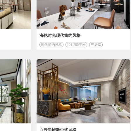
管理费 (元)
会根据实际情况有所变化
海伦时光现代简约风格
现代简约风格
101-200平米
三居室
白云尚城新中式风格