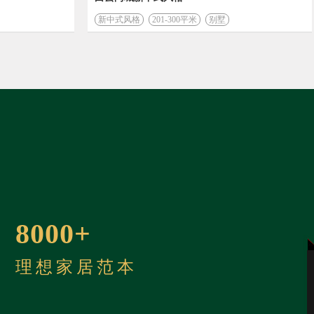
新中式风格
201-300平米
别墅
8000+
理想家居范本