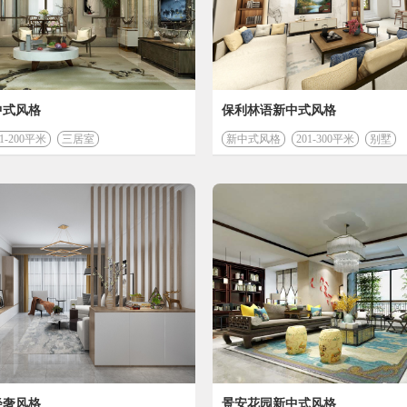
材料费 (元)
*装修预算
算
中式风格
保利林语新中式风格
01-200平米
三居室
新中式风格
201-300平米
别墅
轻奢风格
景安花园新中式风格