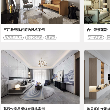
开始计
三江雅苑现代简约风格案例
合生帝景苑新
现代简约风格
101-200平米
三居室
新中式风格
1
荔园悦享星醍轻奢风格案例
雅居乐山海郡