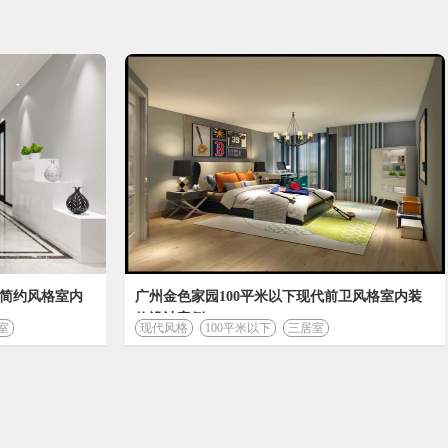
奖
内建筑师,证书编号：06EA172 作品刊登《中国建
佳设计作品奖,作品刊登«广州凤凰传说·雅居生
硕士；
电台TVS2«建筑物语»栏目播出
代简约风格室内
广州金色家园100平米以下现代前卫风格室内装
修设计案例
厅案例获展厅设计金奖，作品在南方电台TVS1播出
室
现代风格
100平米以下
三居室
方电台TVS1播出--“有生命力的建筑”
修》、《新居有礼》、《2007设计之魂》、《广州凤
物